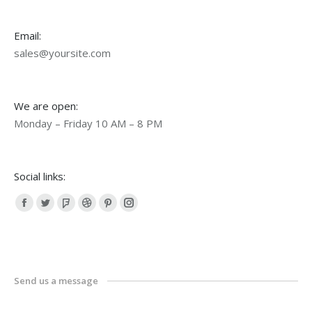
Email:
sales@yoursite.com
We are open:
Monday – Friday 10 AM – 8 PM
Social links:
Facebook
Twitter
Foursquare
Dribbble
Pinterest
Instagram
page
page
page
page
page
page
opens
opens
opens
opens
opens
opens
in
in
in
in
in
in
Send us a message
new
new
new
new
new
new
window
window
window
window
window
window